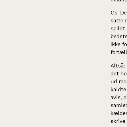
Os. De
satte 
spildt
bedste
ikke f
fortæll
Altså:
det ho
ud mo
kaldte
avis, 
samled
kælder
skrive