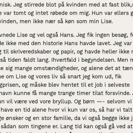
nisk. Jeg stirrede blot på kvinden med at fast blik
 var tomt og intet røbede om mig. Hun var ellers 
vinden, men ikke nær så køn som min Lise.
vnede Lise og vel også Hans. Jeg fik ingen besøg, f
e ikke med den historie Hans havde lavet. Jeg var
 til skriveredskaber og papir, og havde heller ikke 
 så tiden faldt lang. Ihvertfald i begyndelsen. Men
se sig mange omstændigheder, og alene det at tæn
 om Lise og vores liv så snart jeg kom ud, fik
gprisen, og måske blev hentet til et job i selveste
avn kunne få mange trange timer tilat forsvinde. 
n vil være ved vore bryllup. Og børn —- selvom vi
 have en tid alene hvor vi kun var os, så har vi tal
ge ønsker og en stor familie, da vi også begge ikke 
sådan som tingene er. Lang tid kan også gå ved at