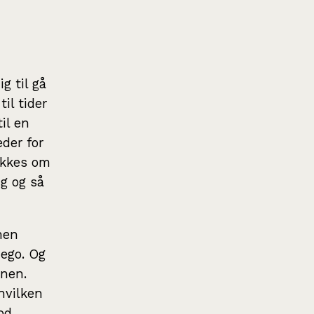
g til gå
il tider
il en
eder for
lokkes om
ng og så
men
ego. Og
anen.
hvilken
od.