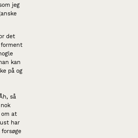
,som jeg
ganske
or det
 forment
nogle
 man kan
ke på og
Åh, så
 nok
t om at
just har
 forsøge