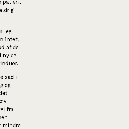
e patient
aldrig
m jeg
n intet,
ud af de
i ny og
induer.
e sad i
g og
det
ov,
ej fra
men
r mindre