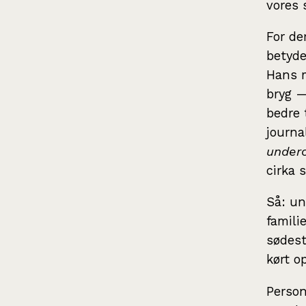
vores 
For de
betyde
Hans 
bryg —
bedre 
journal
under
cirka 
Så: un
famili
sødeste
kørt o
Person