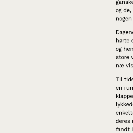
ganske
og de,
nogen 
Dagene
hørte 
og hen
store 
næ vis
Til ti
en run
klappe
lykked
enkelt
deres 
fandt 