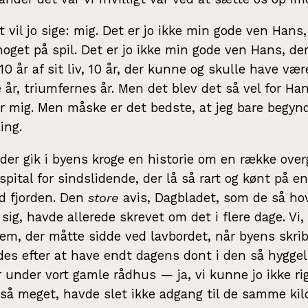
t vil jo sige: mig. Det er jo ikke min gode ven Hans,
noget på spil. Det er jo ikke min gode ven Hans, de
 10 år af sit liv, 10 år, der kunne og skulle have vær
 år, triumfernes år. Men det blev det så vel for Ha
or mig. Men måske er det bedste, at jeg bare begyn
ing.
 der gik i byens kroge en historie om en række over
spital for sindslidende, der lå så rart og kønt på e
d fjorden. Den
store
avis, Dagbladet, som de så ho
 sig, havde allerede skrevet om det i flere dage. Vi
dem, der måtte sidde ved lavbordet, når byens skri
es efter at have endt dagens dont i den så hyggel
 under vort gamle rådhus — ja, vi kunne jo ikke rig
 så meget, havde slet ikke adgang til de samme ki