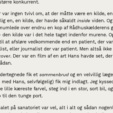
større konkurrent.
r var ingen tvivl om, at der måtte være en kilde, e
lig en, en kilde, der havde såkaldt
inside
viden. O
mumlede over endnu en kop af Rådhuskælderens 
 den kilde var i det hele taget indenfor murene. 
til at afsløre vedkommende end en patient, der var
ist, eller journalist der var patient. Men altså ikke 
cover
. Der var en film af en art Hans havde set, der
sådan.
dertegnede fik et
sammenbrud
og en velvillig læge
e med Hans, selvfølgelig) fik mig indlagt. Jeg kyss
 lille kæreste farvel, steg ind i en stor, sort bil, o
p til den tunge port.
alet på sanatoriet var vel, alt i alt og sådan noge