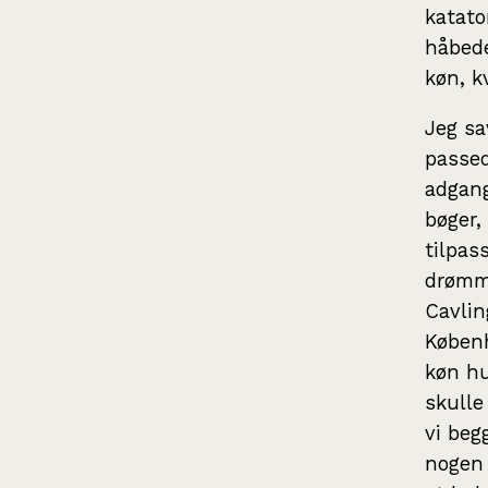
katato
håbede
køn, k
Jeg sa
passed
adgang
bøger,
tilpas
drømme
Cavlin
Københ
køn hu
skulle
vi beg
nogen 