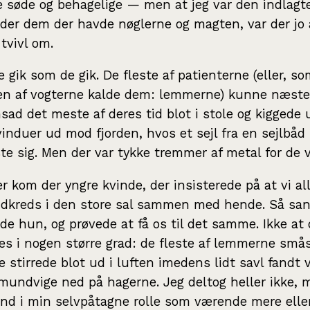
 søde og behagelige — men at jeg var den indlagt
 der dem der havde nøglerne og magten, var der jo 
tvivl om.
 gik som de gik. De fleste af patienterne (eller, so
en af vogterne kalde dem: lemmerne) kunne næste
sad det meste af deres tid blot i stole og kiggede 
vinduer ud mod fjorden, hvos et sejl fra en sejlbåd 
te sig. Men der var tykke tremmer af metal for de v
der kom der yngre kvinde, der insisterede på at vi all
dkreds i den store sal sammen med hende. Så san
de hun, og prøvede at få os til det samme. Ikke at 
es i nogen større grad: de fleste af lemmerne smås
e stirrede blot ud i luften imedens lidt savl fandt v
mundvige ned på hagerne. Jeg deltog heller ikke, 
ind i min selvpåtagne rolle som værende mere elle