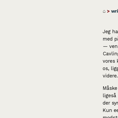
⌂
>
wri
Jeg ha
med på
— ven,
Cavlin
vores 
os, li
videre.
Måske 
ligeså
der sy
Kun ee
modsta