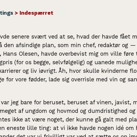
tings
> Indespærret
vde senere svært ved at se, hvad der havde fået mi
 den afsindige plan, som min chef, redaktør og — t
 Hans Olesen, havde overbevist mig om ville føre t
gpris (for os begge, selvfølgelig) og uanede muligh
karrierer og liv iøvrigt. Åh, hvor skulle kvinderne f
gge for vore fødder, lade sig overrisle med vin og sa
var jeg bare for beruset, beruset af vinen, javist, 
 meget af ungdom og hovmod og dumdristighed og 
ntes ikke at være noget, der kunne gå galt med pl
n eneste lille ting: at vi ikke havde nogen idé om 
nder det var vi frivilligt var ved at sætte os op im