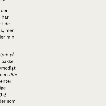
 der
r har
et de
ns, men
der min
greb på
n bakke
vmodigt
, den
lille
benter
ige
tig
lder som