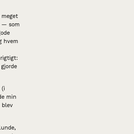
n meget
g — som
gode
Og hvem
rigtigt:
 gjorde
 (i
ede min
g blev
nlunde,